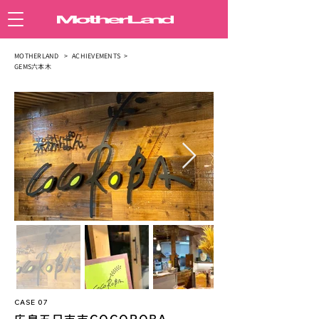
MOTHERLAND >
ACHIEVEMENTS >
GEMS六本木
CASE 07