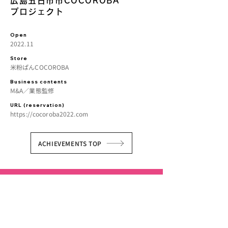
広島五日市市COCOROBA
プロジェクト
Open
2022.11
Store
米粉ぱんCOCOROBA
Business contents
M&A／業態監修
URL (reservation)
https://cocoroba2022.com
ACHIEVEMENTS TOP
FOLLOW US